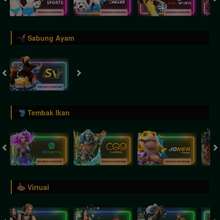
Sabung Ayam
Tembak Ikan
Virtual