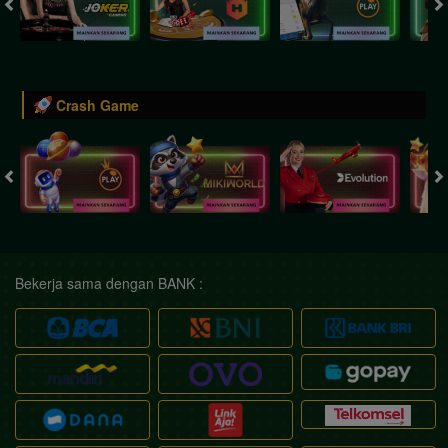
Crash Game
Bekerja sama dengan BANK :