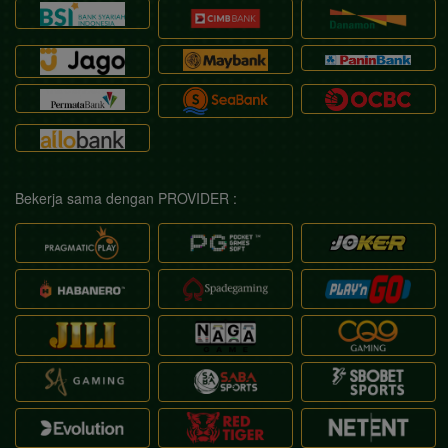
Bekerja sama dengan PROVIDER :